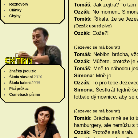
Tomáš:
Jak zejtra? To tam 
Rozhovory
Články
Ozzák:
No moment, Simona j
Chyby
Tomáš:
Říkala, že se Jeze
(Ozzák upustí pivo)
Ozzák:
Cože?!
(Jezevec se má bourat)
Tomáš:
Neblbni brácha, vž
Ozzák:
Můžete, protože je 
Tomáš:
Mně to náhodou jed
Značky jsou zlo!
Simona:
Mně jo.
Škola slavení
2010
Ozzák:
To pro tebe Jezeve
Škola kalení
2009
Picí průkaz
Simona:
Šestkrát tejdně šes
Comeback písmo
fotbale dýmovnice, aby se chl
(Jezevec se má bourat)
Tomáš:
Brácha mně se to ta
hamburgery, ale nemůžu s ti
Ozzák:
Protože seš srab.