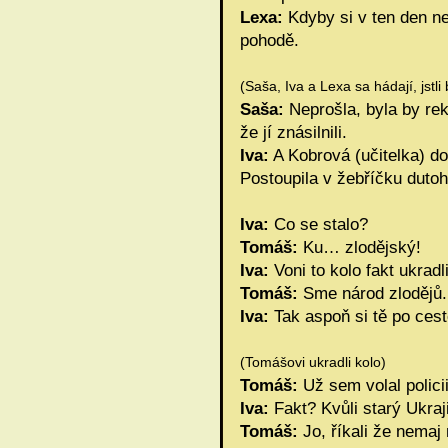
Lexa:
Kdyby si v ten den ne
pohodě.
(Saša, Iva a Lexa sa hádají, jstl
Saša:
Neprošla, byla by rek
že jí znásilnili.
Iva:
A Kobrová (učitelka) do
Postoupila v žebříčku dutoh
Iva:
Co se stalo?
Tomáš:
Ku… zlodějský!
Iva:
Voni to kolo fakt ukradl
Tomáš:
Sme národ zlodějů.
Iva:
Tak aspoň si tě po cestě
(Tomášovi ukradli kolo)
Tomáš:
Už sem volal polici
Iva:
Fakt? Kvůli starý Ukraj
Tomáš:
Jo, říkali že nemaj 