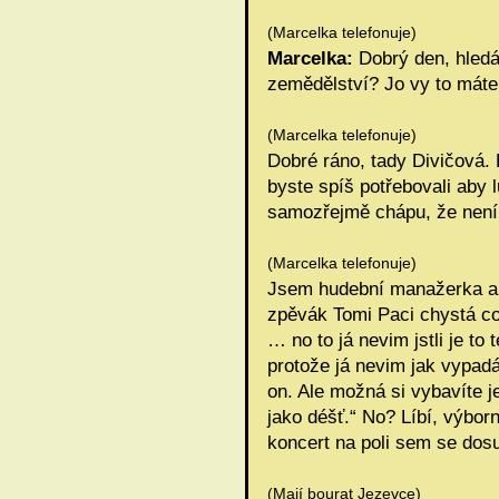
(Marcelka telefonuje)
Marcelka:
Dobrý den, hledá
zemědělství? Jo vy to máte
(Marcelka telefonuje)
Dobré ráno, tady Divičová.
byste spíš potřebovali aby l
samozřejmě chápu, že není 
(Marcelka telefonuje)
Jsem hudební manažerka a j
zpěvák Tomi Paci chystá c
… no to já nevim jstli je t
protože já nevim jak vypad
on. Ale možná si vybavíte 
jako déšť.“ No? Líbí, výbo
koncert na poli sem se dos
(Mají bourat Jezevce)