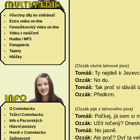
Všechny díly ke shlédnutí
Extra videa on-line
Fanouškovský videa on-line
Videa z natáčení
Hudba / MP3
Fotogalerie
Tapety
Hlášky
(Ozzák otvírá lahvové pivo)
Tomáš:
Ty nejdeš k Jezevc
Ozzák:
No du.
Tomáš:
Tak proč si dáváš 
Ozzák:
Předkrm.
(Ozzák pije z lahvového piva)
O Comebacku
Tvůrci Comebacku
Tomáš:
Počkej, já sem si m
Info o Pacovských
Ozzák:
Užít točený? Dnesk
Hlavní postavy
Tomáš:
No jasně.
Hosté v Comebacku
Ozzák:
Ale proč? Dyť ta vel
Zajímavosti