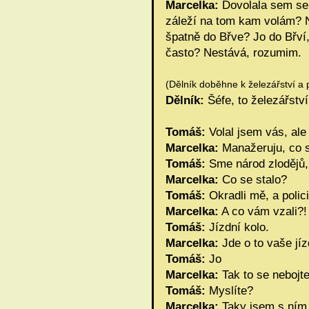
Marcelka:
Dovolala sem se 
záleží na tom kam volám? 
špatně do Břve? Jo do Břví
často? Nestává, rozumim.
(Dělník doběhne k železářství a 
Dělník:
Šéfe, to železářství
Tomáš:
Volal jsem vás, al
Marcelka:
Manažeruju, co s
Tomáš:
Sme národ zlodějů, 
Marcelka:
Co se stalo?
Tomáš:
Okradli mě, a polic
Marcelka:
A co vám vzali?!
Tomáš:
Jízdní kolo.
Marcelka:
Jde o to vaše jíz
Tomáš:
Jo
Marcelka:
Tak to se nebojte
Tomáš:
Myslíte?
Marcelka:
Taky jsem s ním j