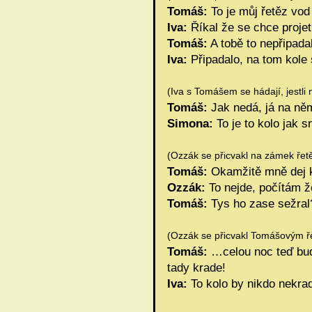
Tomáš:
To je můj řetěz vod
Iva:
Říkal že se chce projet
Tomáš:
A tobě to nepřipada
Iva:
Připadalo, na tom kole 
(Iva s Tomášem se hádají, jestli
Tomáš:
Jak nedá, já na ně
Simona:
To je to kolo jak 
(Ozzák se přicvakl na zámek řetě
Tomáš:
Okamžitě mně dej k
Ozzák:
To nejde, počítám ž
Tomáš:
Tys ho zase sežral
(Ozzák se přicvakl Tomášovým ře
Tomáš:
…celou noc teď bud
tady krade!
Iva:
To kolo by nikdo nekrad