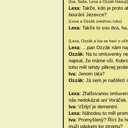
(Iva, Saša, Lexa a Ozzák hlasují
Lexa:
Takže, kdo je proto ab
bourání Jezevce?
(Lexa a Ozzák zvednou ruku)
Lexa:
Takže to sou dva, ha, 
(Lexa, Ozzák a Iva se baví o uči
Lexa:
…pan Ozzák nám nap
Ozzák:
Na tu omluvenky ne
napsal, že máme vši, Kobro
toho měl tehdy pěknej prob
Iva:
Jenom táta?
Ozzák:
Já sem je naštěstí 
Lexa:
Zfalšovanou omluvenk
nás nedokázal ani Voráček.
Iva:
Vždyť je dementní.
Lexa:
Náhodou to měl pro
Iva:
Promyšlený? Říct že ho
muži páskem ke stromu?