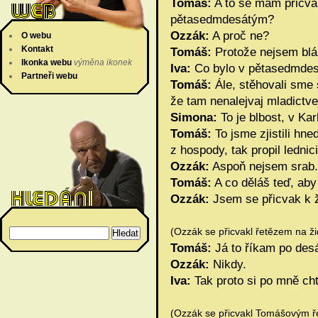
Tomáš:
A to se mám přicvakn
pětasedmdesátým?
Ozzák:
A proč ne?
O webu
Kontakt
Tomáš:
Protože nejsem blá
Ikonka webu
výměna ikonek
Iva:
Co bylo v pětasedmde
Partneři webu
Tomáš:
Ále, stěhovali sme 
že tam nenalejvaj mladictve
Simona:
To je blbost, v Ka
Tomáš:
To jsme zjistili hne
z hospody, tak propil lednici
Ozzák:
Aspoň nejsem srab.
Tomáš:
A co děláš teď, aby
Ozzák:
Jsem se přicvak k ži
(Ozzák se přicvakl řetězem na žid
Tomáš:
Já to říkam po des
Ozzák:
Nikdy.
Iva:
Tak proto si po mně cht
(Ozzák se přicvakl Tomášovým ře