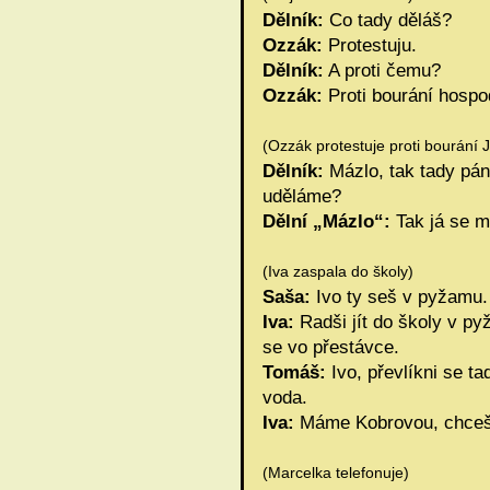
Dělník:
Co tady děláš?
Ozzák:
Protestuju.
Dělník:
A proti čemu?
Ozzák:
Proti bourání hospo
(Ozzák protestuje proti bourání 
Dělník:
Mázlo, tak tady pán 
uděláme?
Dělní „Mázlo“:
Tak já se m
(Iva zaspala do školy)
Saša:
Ivo ty seš v pyžamu.
Iva:
Radši jít do školy v p
se vo přestávce.
Tomáš:
Ivo, převlíkni se t
voda.
Iva:
Máme Kobrovou, chceš 
(Marcelka telefonuje)