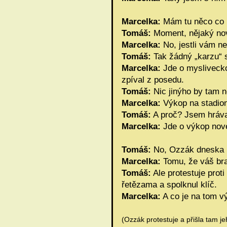
Marcelka:
Mám tu něco co b
Tomáš:
Moment, nějaký no
Marcelka:
No, jestli vám ne
Tomáš:
Tak žádný „karzu“ 
Marcelka:
Jde o myslivecko
zpíval z posedu.
Tomáš:
Nic jinýho by tam 
Marcelka:
Výkop na stadion
Tomáš:
A proč? Jsem hrával
Marcelka:
Jde o výkop nové
Tomáš:
No, Ozzák dneska n
Marcelka:
Tomu, že váš bra
Tomáš:
Ale protestuje proti
řetězama a spolknul klíč.
Marcelka:
A co je na tom 
(Ozzák protestuje a přišla tam je