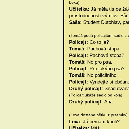
Lexu)
Učitelka:
Já měla tisíce žák
prostoduchosti výmluv. Bů
Saša:
Student Dutohlav, pan
(Tomáš podá policajtům sedlo z 
Policajt:
Co to je?
Tomáš:
Pachová stopa.
Policajt:
Pachová stopa?
Tomáš:
No pro psa.
Policajt:
Pro jakýho psa?
Tomáš:
No policiiního.
Policajt:
Vyndejte si občans
Druhý policajt:
Snad dvaná
(Policajt ukáže sedlo od kola)
Druhý policajt:
Aha.
(Lexa dostane pětku z písemky)
Lexa:
Já nemam kouli?
Učitelka:
Máš.