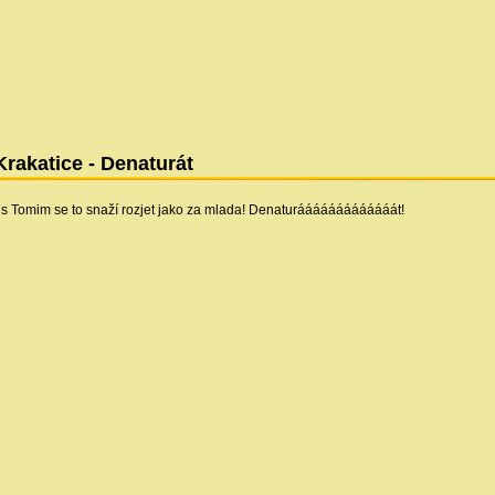
Krakatice - Denaturát
s Tomim se to snaží rozjet jako za mlada! Denaturááááááááááááát!