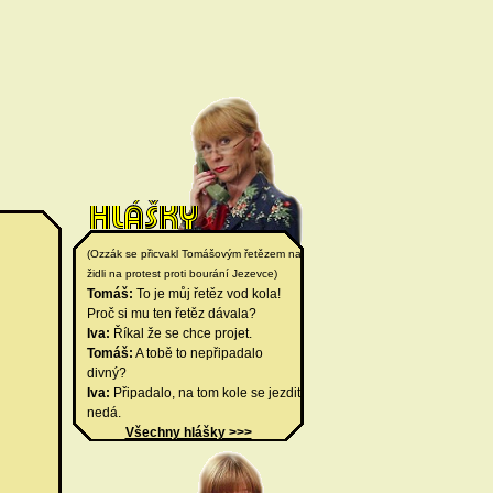
(Ozzák se přicvakl Tomášovým řetězem na
židli na protest proti bourání Jezevce)
Tomáš:
To je můj řetěz vod kola!
Proč si mu ten řetěz dávala?
Iva:
Říkal že se chce projet.
Tomáš:
A tobě to nepřipadalo
divný?
Iva:
Připadalo, na tom kole se jezdit
nedá.
Všechny hlášky >>>