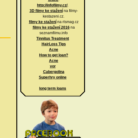
http://infofilmy.cz/
.
3D filmy ke stažení
na filmy-
kestazeni.cz.
filmy ke stažení
na rlsmag.cz
filmy ke stažení 2016
na
seznamfilmu.info
Tinnitus Treatment
HairLoss Tips
Acne
How to get loan?
Acne
vor
Cabergolina
Superhry online
long term loans