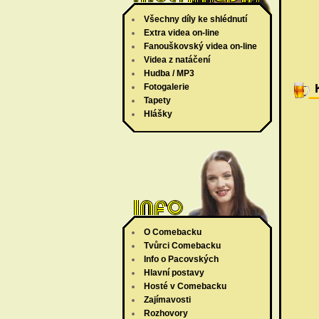
Všechny díly ke shlédnutí
Extra videa on-line
Fanouškovský videa on-line
Videa z natáčení
Hudba / MP3
Fotogalerie
Tapety
Hlášky
O Comebacku
Tvůrci Comebacku
Info o Pacovských
Hlavní postavy
Hosté v Comebacku
Zajímavosti
Rozhovory