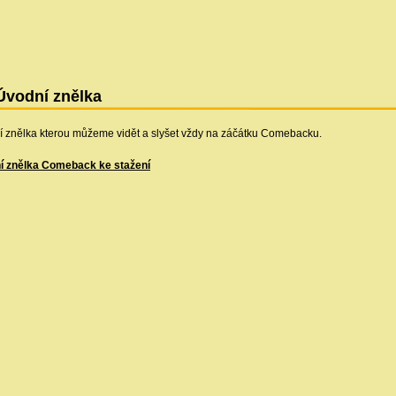
Úvodní znělka
 znělka kterou můžeme vidět a slyšet vždy na záčátku Comebacku.
í znělka Comeback ke stažení