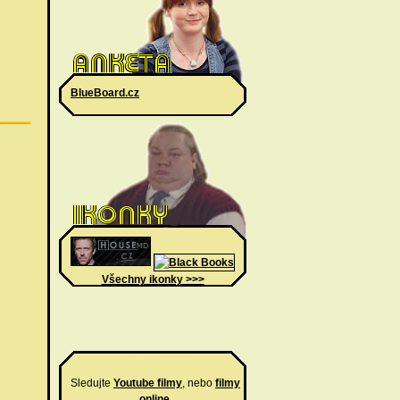
BlueBoard.cz
Všechny ikonky >>>
Sledujte
Youtube filmy
, nebo
filmy
online
.