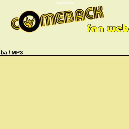
Comeback
ba / MP3