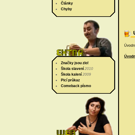
Články
Chyby
Úvodní
Úvodn
Značky jsou zlo!
Škola slavení
2010
Škola kalení
2009
Picí průkaz
Comeback písmo