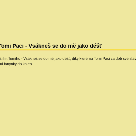
Tomi Paci - Vsákneš se do mě jako déšť
ší hit Tomiho - Vsákneš se do mě jako déšť, díky kterému Tomi Paci za dob své slá
al fanynky do kolen.