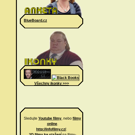
BlueBoard.cz
Všechny ikonky >>>
Sledujte
Youtube filmy
, nebo
filmy
online
.
http://infofilmy.cz/
.
3D filmy ke stažení
na filmy-