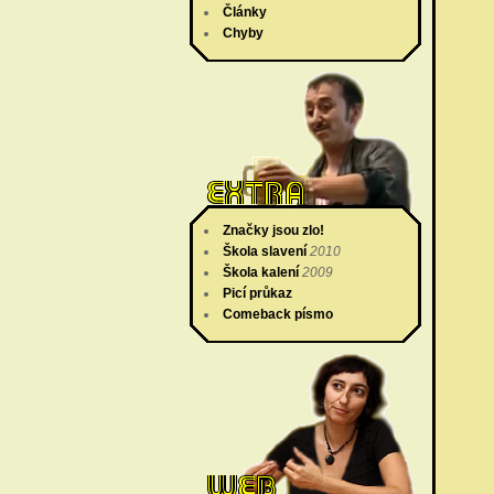
Články
Chyby
Značky jsou zlo!
Škola slavení
2010
Škola kalení
2009
Picí průkaz
Comeback písmo