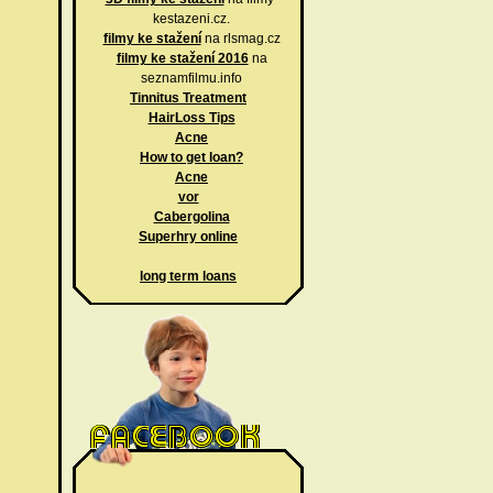
kestazeni.cz.
filmy ke stažení
na rlsmag.cz
filmy ke stažení 2016
na
seznamfilmu.info
Tinnitus Treatment
HairLoss Tips
Acne
How to get loan?
Acne
vor
Cabergolina
Superhry online
long term loans