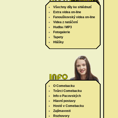
Všechny díly ke shlédnutí
Extra videa on-line
Fanouškovský videa on-line
Videa z natáčení
Hudba / MP3
Fotogalerie
Tapety
Hlášky
O Comebacku
Tvůrci Comebacku
Info o Pacovských
Hlavní postavy
Hosté v Comebacku
Zajímavosti
Rozhovory