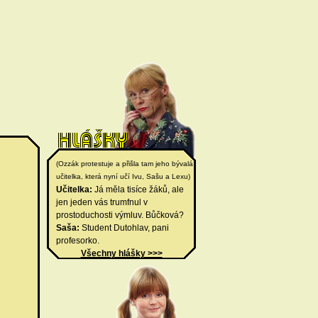
(Ozzák protestuje a přišla tam jeho bývalá
učitelka, která nyní učí Ivu, Sašu a Lexu)
Učitelka:
Já měla tisíce žáků, ale
jen jeden vás trumfnul v
prostoduchosti výmluv. Bůčková?
Saša:
Student Dutohlav, pani
profesorko.
Všechny hlášky >>>