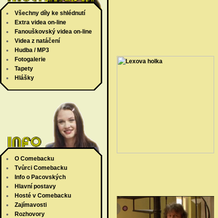
Všechny díly ke shlédnutí
Extra videa on-line
Fanouškovský videa on-line
Videa z natáčení
Hudba / MP3
Fotogalerie
Tapety
Hlášky
O Comebacku
Tvůrci Comebacku
Info o Pacovských
Hlavní postavy
Hosté v Comebacku
Zajímavosti
Rozhovory