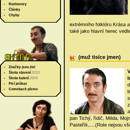
Rozhovory
Články
Chyby
extrémního folklóru Krása
také jako hlavní herec vedle
(muž tisíce jmen)
Značky jsou zlo!
Škola slavení
2010
I
Škola kalení
2009
Picí průkaz
d
Comeback písmo
b
s
z
a
pan Tichý, řidič, Milda, Mo
Pasteřík,....(Role nejsou v