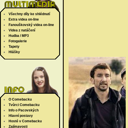
Všechny díly ke shlédnutí
Extra videa on-line
Fanouškovský videa on-line
Videa z natáčení
Hudba / MP3
Fotogalerie
Tapety
Hlášky
O Comebacku
Tvůrci Comebacku
Info o Pacovských
Hlavní postavy
Hosté v Comebacku
Zajímavosti